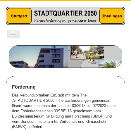
Toggle
Navigation
Das Projekt
Stuttgart
Überlingen
Technolog. Fragen
Förderung
Das Verbundvorhaben EnStadt mit dem Titel
Soziale Themen
„STADTQUARTIER 2050 – Herausforderungen gemeinsam
lösen“ wurde innerhalb der Laufzeit 03/2018 bis 02/2023 unter
dem Förderkennzeichen 03SBE116 gemeinsam vom
Tools
Bundesministerium für Bildung und Forschung (BMBF) und
vom Bundesministerium für Wirtschaft und Klimaschutz
Monitoring
(BMWK) gefördert.