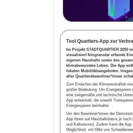
Tool Quartiers-App zur Verb
Im Projekt STADTQUARTIER 2050 wur
visualisiert feingranular erfasste 
eigenen Haushalts sowie des gesamt
klimabewusstes Leben. Die App enth
lokalen Mobilitätsangeboten. Insge
aller Quartiersbewohner*innen schaf
Zum Erreichen der Klimaneutralität sin
großer Bedeutung. Um Energiesparen u
eine zeitgemäße und technische Unte
App entwickelt, die sowohl Transparen
Energiesparen beinhaltet.
Um den Bewohner*innen der Demonstrati
App ihnen auf Haushaltsbasis je nach 
und Kaltwasser). Zudem kann die App 
Möglichkeit, mit Hilfe von Schwellenwe