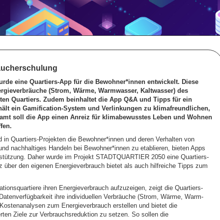
raucherschulung
de eine Quartiers-App für die Bewohner*innen entwickelt. Diese
Energieverbräuche (Strom, Wärme, Warmwasser, Kaltwasser) des
en Quartiers. Zudem beinhaltet die App Q&A und Tipps für ein
ält ein Gamification-System und Verlinkungen zu klimafreundlichen,
samt soll die App einen Anreiz für klimabewusstes Leben und Wohnen
fen.
d in Quartiers-Projekten die Bewohner*innen und deren Verhalten von
nd nachhaltiges Handeln bei Bewohner*innen zu etablieren, bieten Apps
rstützung. Daher wurde im Projekt STADTQUARTIER 2050 eine Quartiers-
z über den eigenen Energieverbrauch bietet als auch hilfreiche Tipps zum
onsquartiere ihren Energieverbrauch aufzuzeigen, zeigt die Quartiers-
Datenverfügbarkeit ihre individuellen Verbräuche (Strom, Wärme, Warm-
Kostenanalysen zum Energieverbrauch erstellen und bietet die
rten Ziele zur Verbrauchsreduktion zu setzen. So sollen die