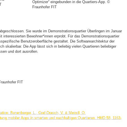
Optimizer“ eingebunden in die Quartiers-App. ©
T
Fraunhofer FIT
 abgeschlossen. Sie wurde im Demonstrationsquartier Überlingen im Januar
it interessierten Bewohner*innen erprobt. Für das Demonstrationsquartier
rsspezifische Benutzeroberfläche gestaltet. Die Softwarearchitektur der
 skalierbar. Die App lässt sich in beliebig vielen Quartieren beliebiger
sen und dort ausrollen.
 Fraunhofer FIT
ation: Bonenberger, L., Graf-Drasch, V. & Meindl, O.
tung mobiler Apps in smarten und nachhaltigen Quartieren. HMD 58, 1163-