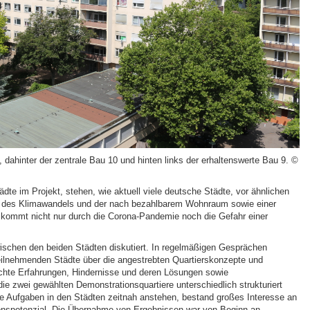
 dahinter der zentrale Bau 10 und hinten links der erhaltenswerte Bau 9. ©
ädte im Projekt, stehen, wie aktuell viele deutsche Städte, vor ähnlichen
 des Klimawandels und der nach bezahlbarem Wohnraum sowie einer
t kommt nicht nur durch die Corona-Pandemie noch die Gefahr einer
schen den beiden Städten diskutiert. In regelmäßigen Gesprächen
 teilnehmenden Städte über die angestrebten Quartierskonzepte und
hte Erfahrungen, Hindernisse und deren Lösungen sowie
zwei gewählten Demonstrationsquartiere unterschiedlich strukturiert
che Aufgaben in den Städten zeitnah anstehen, bestand großes Interesse an
ionspotenzial. Die Übernahme von Ergebnissen war von Beginn an