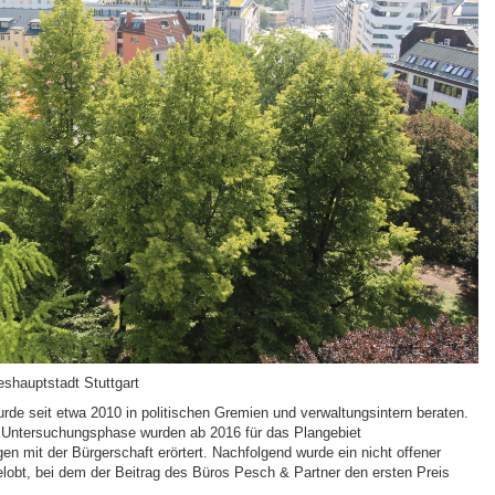
shauptstadt Stuttgart
e seit etwa 2010 in politischen Gremien und verwaltungsintern beraten.
 Untersuchungsphase wurden ab 2016 für das Plangebiet
en mit der Bürgerschaft erörtert. Nachfolgend wurde ein nicht offener
lobt, bei dem der Beitrag des Büros Pesch & Partner den ersten Preis