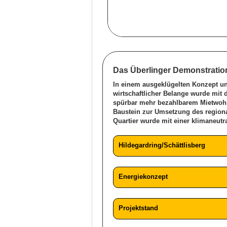
Das Überlinger Demonstratio
In einem ausgeklügelten Konzept un
wirtschaftlicher Belange wurde mit
spürbar mehr bezahlbarem Mietwohnr
Baustein zur Umsetzung des regiona
Quartier wurde mit einer klimaneu
Hildegardring/Schättlisberg
Energiekonzept
Projektstand