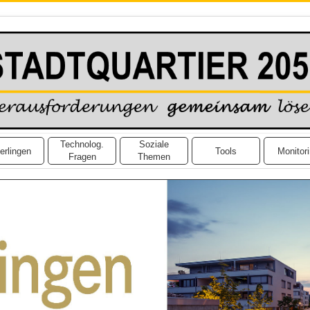
Technolog.
Soziale
erlingen
Tools
Monitor
Fragen
Themen